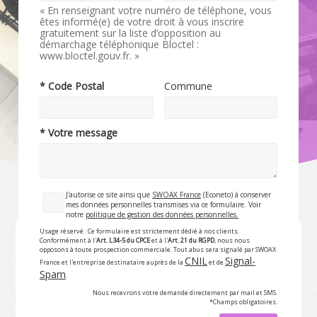
« En renseignant votre numéro de téléphone, vous
êtes informé(e) de votre droit à vous inscrire
gratuitement sur la liste d’opposition au
démarchage téléphonique Bloctel :
www.bloctel.gouv.fr. »
* Code Postal
Commune
* Votre message
J'autorise ce site ainsi que
SWOAX France
(Econeto) à conserver
mes données personnelles transmises via ce formulaire. Voir
notre
politique de gestion des données personnelles.
Usage réservé : Ce formulaire est strictement dédié à nos clients.
Conformément à l'
Art. L34-5 du CPCE
et à l'
Art. 21 du RGPD
, nous nous
opposons à toute prospection commerciale. Tout abus sera signalé par SWOAX
CNIL
Signal-
France et l'entreprise destinataire auprès de la
et de
Spam
.
Nous recevrons votre demande directement par mail et SMS.
*Champs obligatoires.