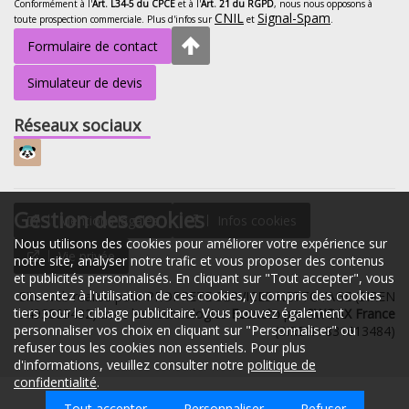
Conformément à l'
Art. L34-5 du CPCE
et à l'
Art. 21 du RGPD
, nous nous opposons à
CNIL
Signal-Spam
toute prospection commerciale. Plus d'infos sur
et
.
Formulaire de contact
Simulateur de devis
Réseaux sociaux
Gestion des cookies
Mentions légales
Infos cookies
Nous utilisons des cookies pour améliorer votre expérience sur
Vie privée
notre site, analyser notre trafic et vous proposer des contenus
et publicités personnalisés. En cliquant sur "Tout accepter", vous
consentez à l'utilisation de ces cookies, y compris des cookies
Site web réalisé pour PROPRETE SERVICES NETTOYAGE (SIREN
tiers pour le ciblage publicitaire. Vous pouvez également
: 493869432) avec les technologies
Econeto
par
SWOAX France
personnaliser vos choix en cliquant sur "Personnaliser" ou
(SIREN : 831613484)
refuser tous les cookies non essentiels. Pour plus
d'informations, veuillez consulter notre
politique de
confidentialité
.
Tout accepter
Espace client
Personnaliser
06 66 07 88 21
Refuser