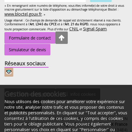
« En renseignant votre numéro de téléphone, vous êtes informé(e) de votre droit à vous
inscrire gratuitement sur la liste d'opposition au démarchage téléphonique Bloctel :
www.bloctel.gouv.fr
. »
Usage réservé : Ce champs de demande de rappel est strictement réservé à nos clients.
Conformément à l'
Art. L34-5 du CPCE
et à l'
Art. 21 du RGPD
, nous nous opposons à
CNIL
Signal-Spam
toute prospection commerciale. Plus d'infos sur
et
.
Formulaire de contact
Simulateur de devis
Réseaux sociaux
Gestion des cookies
Mentions légales
Infos cookies
Nous utilisons des cookies pour améliorer votre expérience sur
Vie privée
notre site, analyser notre trafic et vous proposer des contenus
et publicités personnalisés. En cliquant sur "Tout accepter", vous
consentez à l'utilisation de ces cookies, y compris des cookies
Site web réalisé pour PROPRETE SERVICES NETTOYAGE (SIREN
tiers pour le ciblage publicitaire. Vous pouvez également
: 493869432) avec les technologies
Econeto
par
SWOAX France
personnaliser vos choix en cliquant sur "Personnaliser" ou
(SIREN : 831613484)