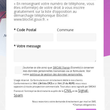
« En renseignant votre numéro de téléphone, vous
êtes informé(e) de votre droit à vous inscrire
gratuitement sur la liste d’opposition au
démarchage téléphonique Bloctel :
www.bloctel.gouv.fr. »
* Code Postal
Commune
* Votre message
J'autorise ce site ainsi que
SWOAX France
(Econeto) à conserver
mes données personnelles transmises via ce formulaire. Voir
notre
politique de gestion des données personnelles.
Usage réservé : Ce formulaire est strictement dédié à nos clients.
Conformément à l'
Art. L34-5 du CPCE
et à l'
Art. 21 du RGPD
, nous nous
opposons à toute prospection commerciale. Tout abus sera signalé par SWOAX
CNIL
Signal-
France et l'entreprise destinataire auprès de la
et de
Spam
.
Nous recevrons votre demande directement par mail et SMS.
*Champs obligatoires.