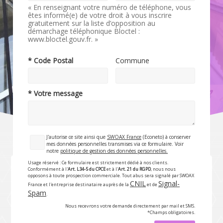
« En renseignant votre numéro de téléphone, vous
êtes informé(e) de votre droit à vous inscrire
gratuitement sur la liste d’opposition au
démarchage téléphonique Bloctel :
www.bloctel.gouv.fr. »
* Code Postal
Commune
* Votre message
J'autorise ce site ainsi que
SWOAX France
(Econeto) à conserver
mes données personnelles transmises via ce formulaire. Voir
notre
politique de gestion des données personnelles.
Usage réservé : Ce formulaire est strictement dédié à nos clients.
Conformément à l'
Art. L34-5 du CPCE
et à l'
Art. 21 du RGPD
, nous nous
opposons à toute prospection commerciale. Tout abus sera signalé par SWOAX
CNIL
Signal-
France et l'entreprise destinataire auprès de la
et de
Spam
.
Nous recevrons votre demande directement par mail et SMS.
*Champs obligatoires.