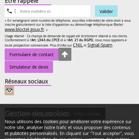
Etre rappelé
Valider
« En renseignant votre numéro de téléphone, vous êtes informé(e) de votre droit à vous
inscrire gratuitement sur la liste d'opposition au démarchage téléphonique Bloctel :
www.bloctel.gouv.fr
. »
Usage réservé : Ce champs de demande de rappel est strictement réservé à nos clients.
Conformément à l'
Art. L34-5 du CPCE
et à l'
Art. 21 du RGPD
, nous nous opposons à
CNIL
Signal-Spam
toute prospection commerciale. Plus d'infos sur
et
.
Formulaire de contact
Simulateur de devis
Réseaux sociaux
Gestion des cookies
Mentions légales
Infos cookies
Nous utilisons des cookies pour améliorer votre expérience sur
Vie privée
notre site, analyser notre trafic et vous proposer des contenus
et publicités personnalisés. En cliquant sur "Tout accepter", vous