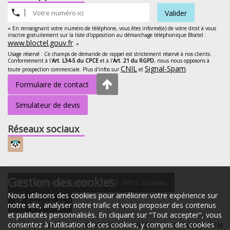
Valider
« En renseignant votre numéro de téléphone, vous êtes informé(e) de votre droit à vous
inscrire gratuitement sur la liste d'opposition au démarchage téléphonique Bloctel :
www.bloctel.gouv.fr
. »
Usage réservé : Ce champs de demande de rappel est strictement réservé à nos clients.
Conformément à l'
Art. L34-5 du CPCE
et à l'
Art. 21 du RGPD
, nous nous opposons à
CNIL
Signal-Spam
toute prospection commerciale. Plus d'infos sur
et
.
Formulaire de contact
Simulateur de devis
Réseaux sociaux
Gestion des cookies
Mentions légales
Infos cookies
Nous utilisons des cookies pour améliorer votre expérience sur
Vie privée
notre site, analyser notre trafic et vous proposer des contenus
et publicités personnalisés. En cliquant sur "Tout accepter", vous
consentez à l'utilisation de ces cookies, y compris des cookies
Site web réalisé pour PROPRETE SERVICES NETTOYAGE (SIREN