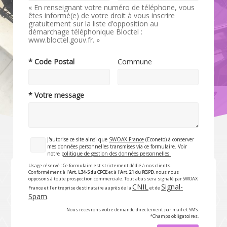
« En renseignant votre numéro de téléphone, vous
êtes informé(e) de votre droit à vous inscrire
gratuitement sur la liste d’opposition au
démarchage téléphonique Bloctel :
www.bloctel.gouv.fr. »
* Code Postal
Commune
* Votre message
J'autorise ce site ainsi que
SWOAX France
(Econeto) à conserver
mes données personnelles transmises via ce formulaire. Voir
notre
politique de gestion des données personnelles.
Usage réservé : Ce formulaire est strictement dédié à nos clients.
Conformément à l'
Art. L34-5 du CPCE
et à l'
Art. 21 du RGPD
, nous nous
opposons à toute prospection commerciale. Tout abus sera signalé par SWOAX
CNIL
Signal-
France et l'entreprise destinataire auprès de la
et de
Spam
.
Nous recevrons votre demande directement par mail et SMS.
*Champs obligatoires.