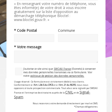
« En renseignant votre numéro de téléphone, vous
êtes informé(e) de votre droit à vous inscrire
gratuitement sur la liste d’opposition au
démarchage téléphonique Bloctel :
www.bloctel.gouv.fr. »
* Code Postal
Commune
* Votre message
J'autorise ce site ainsi que
SWOAX France
(Econeto) à conserver
mes données personnelles transmises via ce formulaire. Voir
notre
politique de gestion des données personnelles.
Usage réservé : Ce formulaire est strictement dédié à nos clients.
Conformément à l'
Art. L34-5 du CPCE
et à l'
Art. 21 du RGPD
, nous nous
opposons à toute prospection commerciale. Tout abus sera signalé par SWOAX
CNIL
Signal-
France et l'entreprise destinataire auprès de la
et de
Spam
.
Nous recevrons votre demande directement par mail et SMS.
*Champs obligatoires.